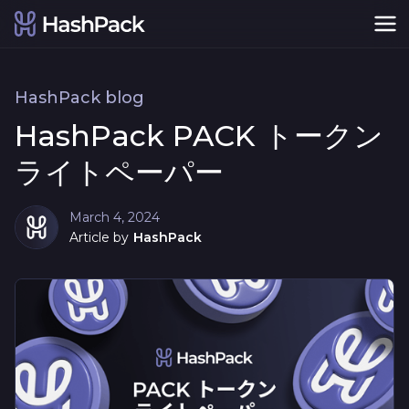
HashPack blog
HashPack PACK トークン
ライトペーパー
March 4, 2024
Article by
HashPack